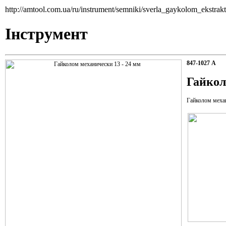
http://amtool.com.ua/ru/instrument/semniki/sverla_gaykolom_ekstra
Інструмент
847-1027 А
Гайкол
Гайколом меха