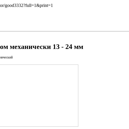
ktor/good3332?full=1&print=1
ом механически 13 - 24 мм
нический