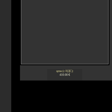
цена (с НДС):
410.00
€