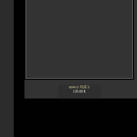
цена (с НДС):
130.00
€