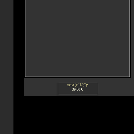
цена (с НДС):
39.00
€