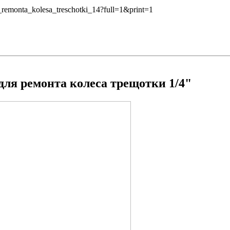
ya_remonta_kolesa_treschotki_14?full=1&print=1
для ремонта колеса трещотки 1/4"