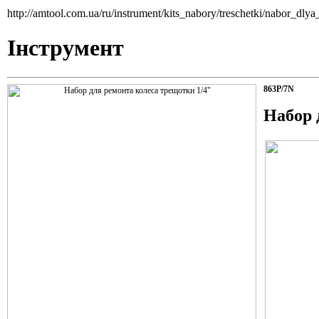
http://amtool.com.ua/ru/instrument/kits_nabory/treschetki/nabor_dl
Інструмент
863P/7N
Набор 