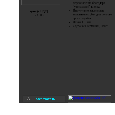
переключения благодаря
"утопленной" кнопке
Индуктивно закаленные
цена (с НДС):
закаленные зубья для долгого
73.00
€
срока службы
Длина 119 мм
Сделано в Германии, Hazet