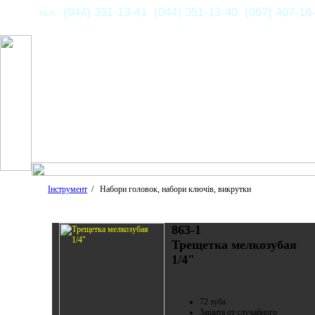
(044) 351-13-41 (044) 351-13-40 (067) 407-16
тел.:
Інструмент
/ Набори головок, набори ключів, викрутки
863-1
Трещетка мелкозубая
1/4"
72 зуба
Защита от случайного