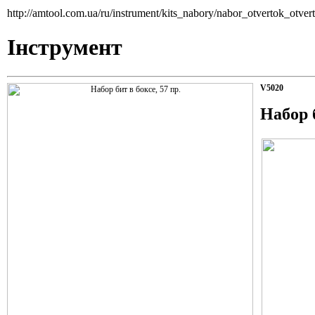
http://amtool.com.ua/ru/instrument/kits_nabory/nabor_otvertok_otve
Інструмент
V5020
Набор б