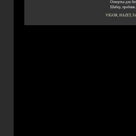
Отвертка для би
Шабер, пробник.
VIGOR, HAZET, Ге