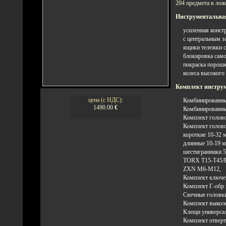
204 предмета в лож
Инструментальна
усиленная конст
с центральным 
ящики тележки с
блокировка сам
покраска порошк
колеса высокого 
Комплект инстру
цена (с НДС):
Комбинированны
1490.00
€
Комбинированные
Комплект голово
Комплект голово
короткие 10-32 
длинные 10-19 м
шестигранники 5
TORX T15-T45/E
ZXN M6-M12,
Комплект ключе
Комплект Г-обр 
Свечные головки
Комплект выколо
Клещи универсал
Комплект отверто