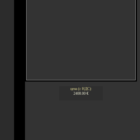
цена (с НДС):
2408.00
€