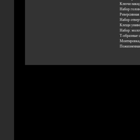
Ключи накидн
Набор голово
Реверсивная 
Набор отверт
Клещи униве
Набор: молот
Т-образные ш
Монтировка,
Пожизненная