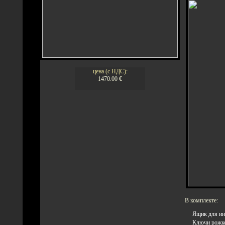
цена (с НДС):
1470.00
€
В комплекте:
Ящик для ин
Ключи рожков