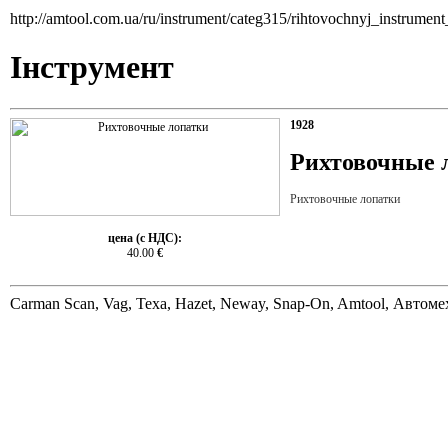
http://amtool.com.ua/ru/instrument/categ315/rihtovochnyj_instrume
Інструмент
1928
Рихтовочные 
Рихтовочные лопатки
цена (с НДС):
40.00
€
Carman Scan, Vag, Texa, Hazet, Neway, Snap-On, Amtool, Автом