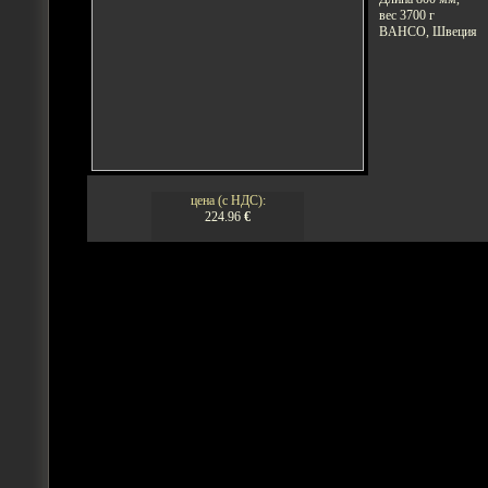
вес 3700 г
BAHCO, Швеция
цена (с НДС):
224.96
€