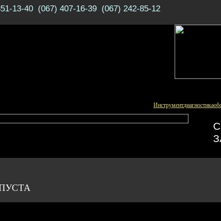
351-13-40 (067) 407-16-39 (067) 242-85-12
Инструмент
диагностика
об
С
З
 ПУСТА