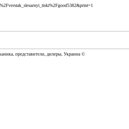
k%2Fverstak_slesarnyi_tiski%2Fgood5382&print=1
еханика, представители, дилеры, Украина ©