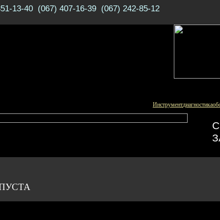
351-13-40 (067) 407-16-39 (067) 242-85-12
Инструмент
диагностика
об
С
З
 ПУСТА